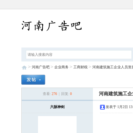
首 页
社会百科
生活服务
>
>
>
>
河南广告吧
企业商务
工商财税
河南建筑施工企业人员资
河南建筑施工企
查看:
276
| 回复:
0
六脉神剑
发表于 1月2日 13: