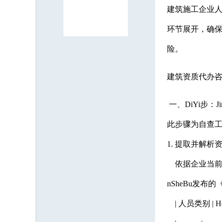
建筑施工企业人
环节展开，确保
险。
建筑资质代办咨询：
一、DiYi步：
此步骤为自查
1. 提取并解析
依据企业当前持
nSheBu发
| 人员类别 | H