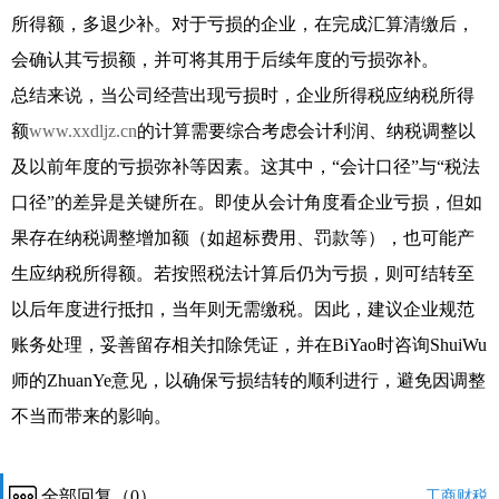
所得额，多退少补。对于亏损的企业，在完成汇算清缴后，
会确认其亏损额，并可将其用于后续年度的亏损弥补。
总结来说，当公司经营出现亏损时，企业所得税应纳税所得
额
www.xxdljz.cn
的计算需要综合考虑会计利润、纳税调整以
及以前年度的亏损弥补等因素。这其中，“会计口径”与“税法
口径”的差异是关键所在。即使从会计角度看企业亏损，但如
果存在纳税调整增加额（如超标费用、罚款等），也可能产
生应纳税所得额。若按照税法计算后仍为亏损，则可结转至
以后年度进行抵扣，当年则无需缴税。因此，建议企业规范
账务处理，妥善留存相关扣除凭证，并在BiYao时咨询ShuiWu
师的ZhuanYe意见，以确保亏损结转的顺利进行，避免因调整
不当而带来的影响。
全部回复（0）
工商财税