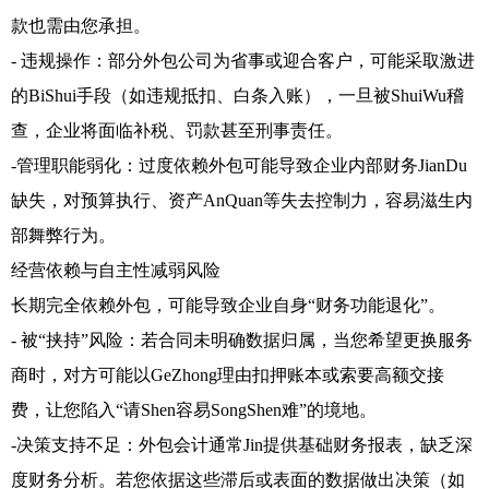
款也需由您承担。
- 违规操作：部分外包公司为省事或迎合客户，可能采取激进
的BiShui手段（如违规抵扣、白条入账），一旦被ShuiWu稽
查，企业将面临补税、罚款甚至刑事责任。
-管理职能弱化：过度依赖外包可能导致企业内部财务JianDu
缺失，对预算执行、资产AnQuan等失去控制力，容易滋生内
部舞弊行为。
经营依赖与自主性减弱风险
长期完全依赖外包，可能导致企业自身“财务功能退化”。
- 被“挟持”风险：若合同未明确数据归属，当您希望更换服务
商时，对方可能以GeZhong理由扣押账本或索要高额交接
费，让您陷入“请Shen容易SongShen难”的境地。
-决策支持不足：外包会计通常Jin提供基础财务报表，缺乏深
度财务分析。若您依据这些滞后或表面的数据做出决策（如