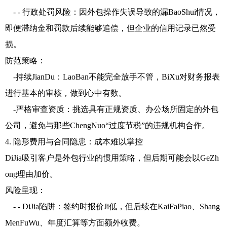
- - 行政处罚风险：因外包操作失误导致的漏BaoShui情况，
即便滞纳金和罚款后续能够追偿，但企业的信用记录已然受
损。
防范策略：
-持续JianDu：LaoBan不能完全放手不管，BiXu对财务报表
进行基本的审核，做到心中有数。
-严格审查资质：挑选具有正规资质、办公场所固定的外包
公司，避免与那些ChengNuo“过度节税”的违规机构合作。
4. 隐形费用与合同隐患：成本难以掌控
DiJia吸引客户是外包行业的惯用策略，但后期可能会以GeZh
ong理由加价。
风险呈现：
- - DiJia陷阱：签约时报价Ji低，但后续在KaiFaPiao、Shang
MenFuWu、年度汇算等方面额外收费。