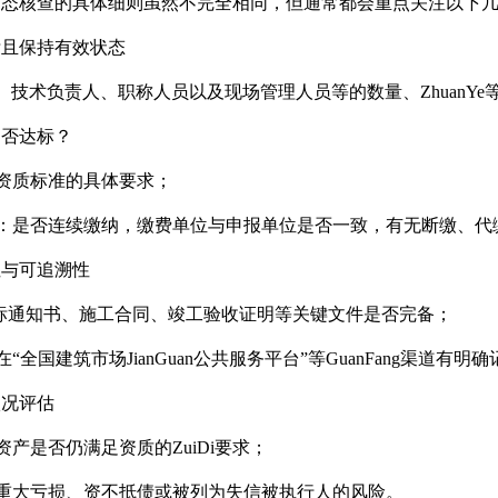
动态核查的具体细则虽然不完全相同，但通常都会重点关注以下
达标且保持有效状态
、技术负责人、职称人员以及现场管理人员等的数量、ZhuanY
是否达标？
合资质标准的具体要求；
况：是否连续缴纳，缴费单位与申报单位是否一致，有无断缴、代
性与可追溯性
标通知书、施工合同、竣工验收证明等关键文件是否完备；
在“全国建筑市场JianGuan公共服务平台”等GuanFang渠道有明
状况评估
资产是否仍满足资质的ZuiDi要求；
在重大亏损、资不抵债或被列为失信被执行人的风险。