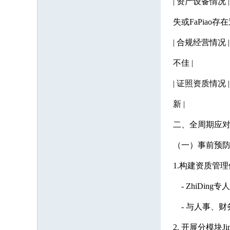
| 资产设备情况
失或FaPiao存
| 合规经营情况
不佳 |
| 证照资质情况
新 |
二、全周期应对策
（一）事前预防
1.构建资质管
- ZhiDi
- 与人事、财
2. 开展分模块Ji