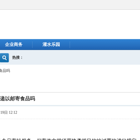
企业商务
灌水乐园
热搜：
食品吗
快递以邮寄食品吗
9日 12:12