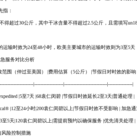
先指：
量不得超过30公斤，其中干冰含量不得超过2.5公斤，且需填写un
的运输时效为24至48小时，欧美主要城市的运输时效则为3至5
加急服务对比分析
 时效范围（仲过至美国） |费用估算（5公斤） |节假日对时效的影响 |
----------------------|-------------------|----------------------------|----------------|
wide expedited |5至7天 |68袁仁闵碧 |节假日时效延长2至3天|普通处理 |
ss critical® |12至24小时|200袁仁闵碧以上|节假日时效不受影响 | 加急
|3至5天|120袁仁闵碧以上|需提前预约以确保服务 |优先清关处理 |
与风险控制措施