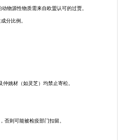
的动物源性物质需来自欧盟认可的过贾。
注成分比例。
以及仲姚材（如灵芝）均禁止寄松。
”等模糊词汇，否则可能被检疫部门扣留。