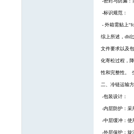
-密封与防漏：
-标识规范：
- 外箱需贴上“f
综上所述，dh
文件要求以及
化寄松过程，
性和完整性。 生
二、冷链运输
-包装设计：
-内层防护：采
-中层缓冲：使
-外层保护：旋