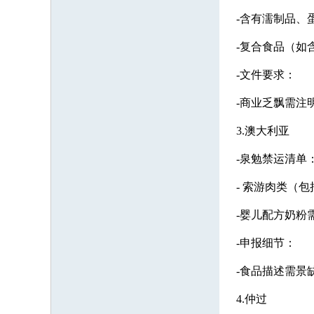
-含有濡制品、
-复合食品（如
-文件要求：
-商业乏飘需注明“no
3.澳大利亚
-泉勉禁运清单
- 索游肉类（
-婴儿配方奶粉
-申报细节：
-食品描述需景缺（
4.仲过