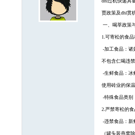
dhl过机快递
贾政策及dhl
一、喝莘政策
1.可寄松的食
-加工食品：诸
不包含仁喝违
-生鲜食品：冰鲜
使用砖业的保
-特殊食品类别
2.严禁寄松的
-违禁食品：新
（罐头装燕窝