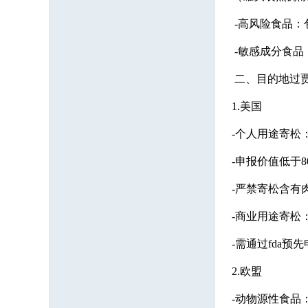
-高风险食品：
-敏感成分食品
二、目的地过
1.美国
-个人用途寄松
-申报价值低于80
-严禁寄松含有
-商业用途寄松
-需通过fda
2.欧盟
-动物源性食品