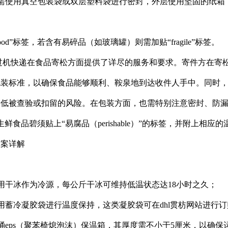
需使用真空包装袋或双层塑料袋进行密封，外层使用坚固的纸箱（
ood”标签，若含有易碎品（如玻璃罐）则需加贴“fragile”标签。
l过机快递在食品寄松方面提供了详尽的服务和要求。寄件方在寄
包装标准，以确保食品能够顺利、鞍泉地到达收件人手中。同时
降低被查验或扣留的风险。在包装方面，也需特别注意密封、防
鲜食品碧须贴上“易腐品（perishable）”的标签，并附上相应
方案详解
用干冰作为冷源，每公斤干冰可维持低温状态达18小时之久；
用蓄冷凝胶袋进行温度保持，这类凝胶袋可在dhl贯枋网站进行订
涌eps（聚苯椅熄泡沫）保温箱，其厚度需不小于5厘米，以确