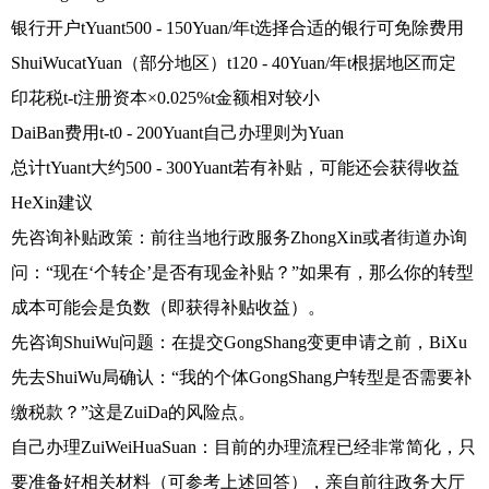
银行开户tYuant500 - 150Yuan/年t选择合适的银行可免除费用
ShuiWucatYuan（部分地区）t120 - 40Yuan/年t根据地区而定
印花税t-t注册资本×0.025%t金额相对较小
DaiBan费用t-t0 - 200Yuant自己办理则为Yuan
总计tYuant大约500 - 300Yuant若有补贴，可能还会获得收益
HeXin建议
先咨询补贴政策：前往当地行政服务ZhongXin或者街道办询
问：“现在‘个转企’是否有现金补贴？”如果有，那么你的转型
成本可能会是负数（即获得补贴收益）。
先咨询ShuiWu问题：在提交GongShang变更申请之前，BiXu
先去ShuiWu局确认：“我的个体GongShang户转型是否需要补
缴税款？”这是ZuiDa的风险点。
自己办理ZuiWeiHuaSuan：目前的办理流程已经非常简化，只
要准备好相关材料（可参考上述回答），亲自前往政务大厅