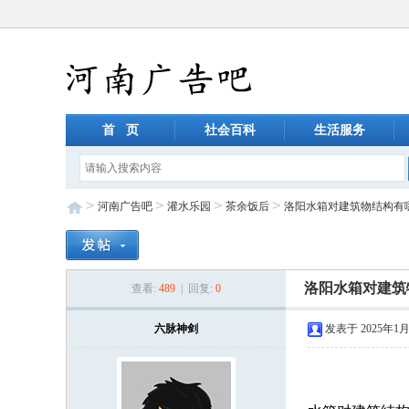
首 页
社会百科
生活服务
>
>
>
>
河南广告吧
灌水乐园
茶余饭后
洛阳水箱对建筑物结构有
洛阳水箱对建筑
查看:
489
| 回复:
0
六脉神剑
发表于 2025年1月3