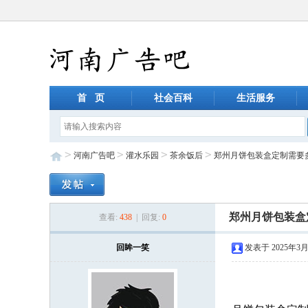
首 页
社会百科
生活服务
>
>
>
>
河南广告吧
灌水乐园
茶余饭后
郑州月饼包装盒定制需要
郑州月饼包装盒
查看:
438
| 回复:
0
回眸一笑
发表于 2025年3月1