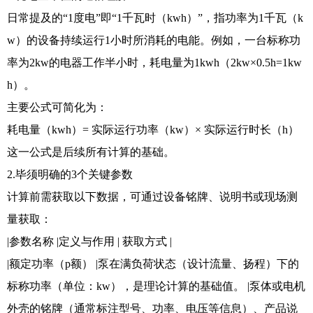
日常提及的“1度电”即“1千瓦时（kwh）”，指功率为1千瓦（k
w）的设备持续运行1小时所消耗的电能。例如，一台标称功
率为2kw的电器工作半小时，耗电量为1kwh（2kw×0.5h=1kw
h）。
主要公式可简化为：
耗电量（kwh）= 实际运行功率（kw）× 实际运行时长（h）
这一公式是后续所有计算的基础。
2.毕须明确的3个关键参数
计算前需获取以下数据，可通过设备铭牌、说明书或现场测
量获取：
|参数名称 |定义与作用 | 获取方式 |
|额定功率（p额） |泵在满负荷状态（设计流量、扬程）下的
标称功率（单位：kw），是理论计算的基础值。 |泵体或电机
外壳的铭牌（通常标注型号、功率、电压等信息）、产品说