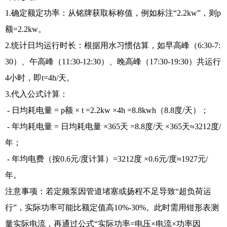
1.确定额定功率：从铭牌获取标称值，例如标注“2.2kw”，则p
额=2.2kw。
2.统计日均运行时长：根据用水习惯估算，如早高峰（6:30-7:
30）、午高峰（11:30-12:30）、晚高峰（17:30-19:30）共运行
4小时，即t=4h/天。
3.代入公式计算：
- 日均耗电量 = p额 × t =2.2kw ×4h =8.8kwh（8.8度/天）；
- 年均耗电量 = 日均耗电量 ×365天 =8.8度/天 ×365天≈3212度/
年；
- 年均电费（按0.6元/度计算）=3212度 ×0.6元/度≈1927元/
年。
注意事项：若定频泵因管道堵塞或扬程不足导致“超负荷运
行”，实际功率可能比额定值高10%-30%。此时需用钳形表测
量实际电流，再通过公式“实际功率=电压×电流×功率因