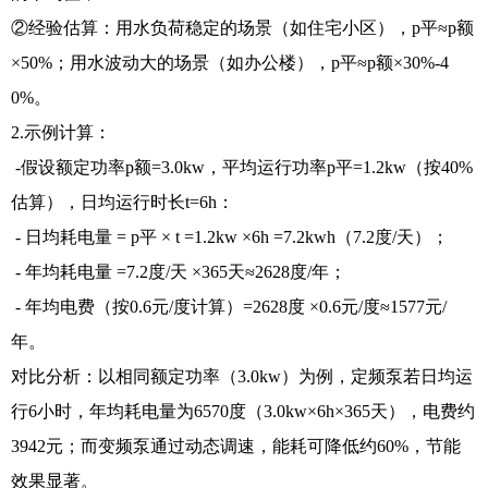
②经验估算：用水负荷稳定的场景（如住宅小区），p平≈p额
×50%；用水波动大的场景（如办公楼），p平≈p额×30%-4
0%。
2.示例计算：
-假设额定功率p额=3.0kw，平均运行功率p平=1.2kw（按40%
估算），日均运行时长t=6h：
- 日均耗电量 = p平 × t =1.2kw ×6h =7.2kwh（7.2度/天）；
- 年均耗电量 =7.2度/天 ×365天≈2628度/年；
- 年均电费（按0.6元/度计算）=2628度 ×0.6元/度≈1577元/
年。
对比分析：以相同额定功率（3.0kw）为例，定频泵若日均运
行6小时，年均耗电量为6570度（3.0kw×6h×365天），电费约
3942元；而变频泵通过动态调速，能耗可降低约60%，节能
效果显著。