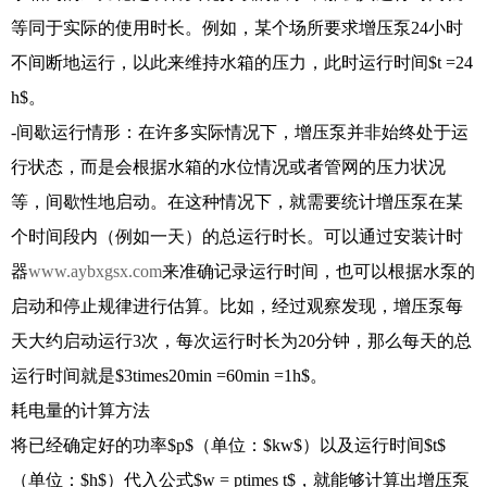
等同于实际的使用时长。例如，某个场所要求增压泵24小时
不间断地运行，以此来维持水箱的压力，此时运行时间$t =24
h$。
-间歇运行情形：在许多实际情况下，增压泵并非始终处于运
行状态，而是会根据水箱的水位情况或者管网的压力状况
等，间歇性地启动。在这种情况下，就需要统计增压泵在某
个时间段内（例如一天）的总运行时长。可以通过安装计时
器
www.aybxgsx.com
来准确记录运行时间，也可以根据水泵的
启动和停止规律进行估算。比如，经过观察发现，增压泵每
天大约启动运行3次，每次运行时长为20分钟，那么每天的总
运行时间就是$3times20min =60min =1h$。
耗电量的计算方法
将已经确定好的功率$p$（单位：$kw$）以及运行时间$t$
（单位：$h$）代入公式$w = ptimes t$，就能够计算出增压泵