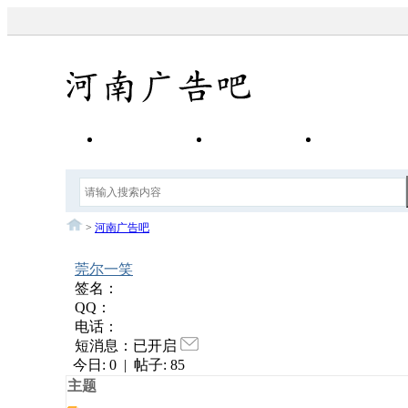
首 页
社会百科
生活服务
>
河南广告吧
莞尔一笑
签名：
QQ：
电话：
短消息：已开启
今日:
0
|
帖子:
85
主题